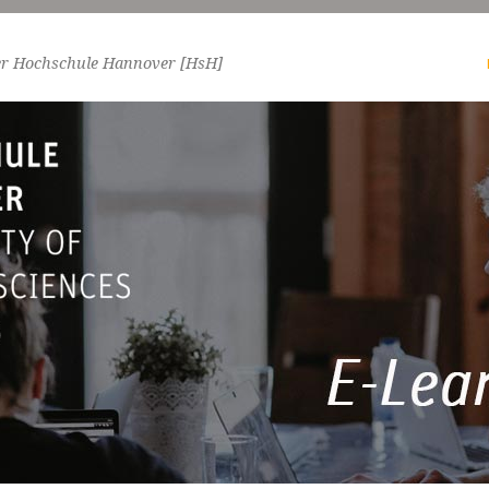
er Hochschule Hannover [HsH]