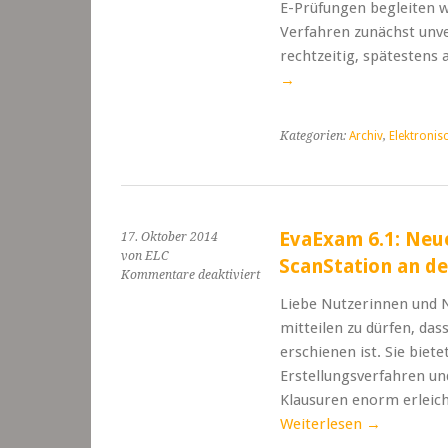
im
E-Prüfungen begleiten w
Bereich
Verfahren zunächst unve
E-
rechtzeitig, spätesten
Prüfungen
→
mit
moodle
Kategorien:
Archiv
,
Elektronis
EvaExam 6.1: Neu
17. Oktober 2014
von ELC
ScanStation an de
für
Kommentare deaktiviert
EvaExam
Liebe Nutzerinnen und N
6.1:
mitteilen zu dürfen, da
Neue
Funktionen
erschienen ist. Sie biet
und
Erstellungsverfahren un
neue
Klausuren enorm erleic
ScanStation
Weiterlesen
→
an
der