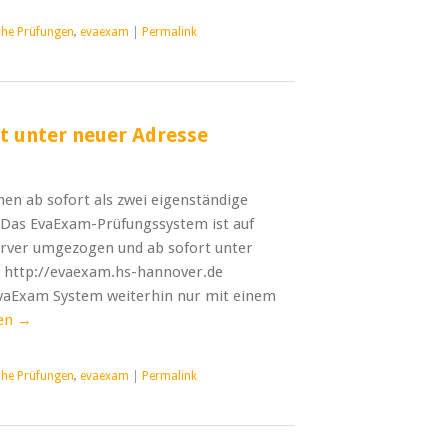
che Prüfungen
,
evaexam
|
Permalink
t unter neuer Adresse
en ab sofort als zwei eigenständige
 Das EvaExam-Prüfungssystem ist auf
erver umgezogen und ab sofort unter
: http://evaexam.hs-hannover.de
EvaExam System weiterhin nur mit einem
sen
→
che Prüfungen
,
evaexam
|
Permalink