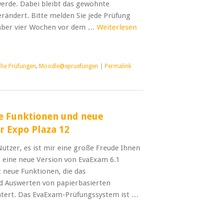
erde. Dabei bleibt das gewohnte
rändert. Bitte melden Sie jede Prüfung
s aber vier Wochen vor dem …
Weiterlesen
che Prüfungen
,
Moodle@epruefungen
|
Permalink
e Funktionen und neue
r Expo Plaza 12
utzer, es ist mir eine große Freude Ihnen
ss eine neue Version von EvaExam 6.1
et neue Funktionen, die das
d Auswerten von papierbasierten
htert. Das EvaExam-Prüfungssystem ist …