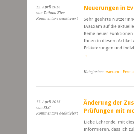
Lehrpraxis“
Neuerungen in Ev
12. April 2016
von Tatiana Klee
für
Kommentare deaktiviert
Sehr geehrte Nutzerinn
Neuerungen
EvaExam auf die aktuelle 
in
Reihe neuer Funktionen 
EvaExam
Ihnen in diesem Artikel 
7.0
Erläuterungen und indi
→
Kategorien:
evaexam
|
Permal
Änderung der Zust
17. April 2015
von ELC
Prüfungen mit m
für
Kommentare deaktiviert
Änderung
Liebe Lehrende, mit die
der
informieren, dass ich z
Zuständigkeiten