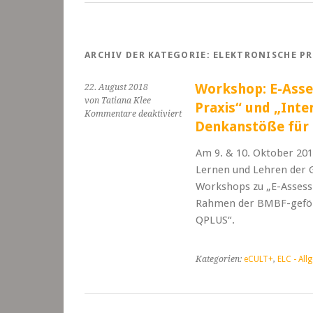
ARCHIV DER KATEGORIE:
ELEKTRONISCHE P
Workshop: E-Asses
22. August 2018
von Tatiana Klee
Praxis“ und „Inte
für
Kommentare deaktiviert
Denkanstöße für 
Workshop:
E-
Am 9. & 10. Oktober 2018
Assessment
„Aus
Lernen und Lehren der 
der
Workshops zu „E-Assess
Praxis
Rahmen der BMBF-geför
für
QPLUS“.
die
Praxis“
und
„Interaktive
Kategorien:
eCULT+
,
ELC - All
Whiteboards:
Denkanstöße
für
die