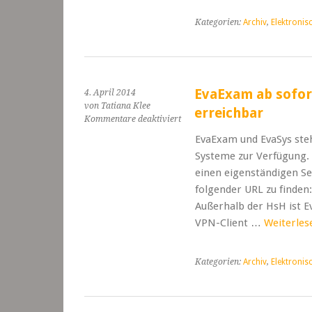
Expo
Kategorien:
Archiv
,
Elektronis
Plaza
12
EvaExam ab sofor
4. April 2014
von Tatiana Klee
erreichbar
für
Kommentare deaktiviert
EvaExam
EvaExam und EvaSys steh
ab
Systeme zur Verfügung.
sofort
unter
einen eigenständigen S
neuer
folgender URL zu finden
Adresse
Außerhalb der HsH ist 
erreichbar
VPN-Client …
Weiterle
Kategorien:
Archiv
,
Elektronis