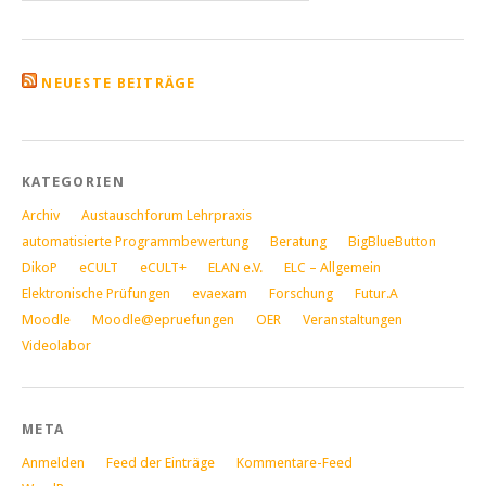
NEUESTE BEITRÄGE
KATEGORIEN
Archiv
Austauschforum Lehrpraxis
automatisierte Programmbewertung
Beratung
BigBlueButton
DikoP
eCULT
eCULT+
ELAN e.V.
ELC – Allgemein
Elektronische Prüfungen
evaexam
Forschung
Futur.A
Moodle
Moodle@epruefungen
OER
Veranstaltungen
Videolabor
META
Anmelden
Feed der Einträge
Kommentare-Feed