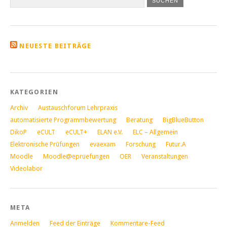
NEUESTE BEITRÄGE
KATEGORIEN
Archiv
Austauschforum Lehrpraxis
automatisierte Programmbewertung
Beratung
BigBlueButton
DikoP
eCULT
eCULT+
ELAN e.V.
ELC – Allgemein
Elektronische Prüfungen
evaexam
Forschung
Futur.A
Moodle
Moodle@epruefungen
OER
Veranstaltungen
Videolabor
META
Anmelden
Feed der Einträge
Kommentare-Feed