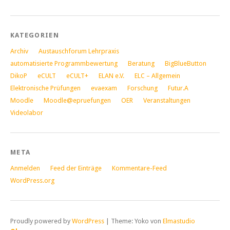
KATEGORIEN
Archiv
Austauschforum Lehrpraxis
automatisierte Programmbewertung
Beratung
BigBlueButton
DikoP
eCULT
eCULT+
ELAN e.V.
ELC – Allgemein
Elektronische Prüfungen
evaexam
Forschung
Futur.A
Moodle
Moodle@epruefungen
OER
Veranstaltungen
Videolabor
META
Anmelden
Feed der Einträge
Kommentare-Feed
WordPress.org
Proudly powered by
WordPress
|
Theme: Yoko von
Elmastudio