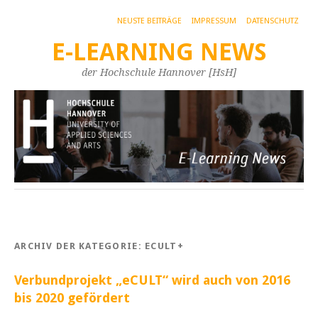
NEUSTE BEITRÄGE
IMPRESSUM
DATENSCHUTZ
E-LEARNING NEWS
der Hochschule Hannover [HsH]
ARCHIV DER KATEGORIE:
ECULT+
Verbundprojekt „eCULT“ wird auch von 2016
bis 2020 gefördert