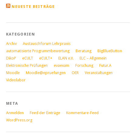
NEUESTE BEITRÄGE
KATEGORIEN
Archiv
Austauschforum Lehrpraxis
automatisierte Programmbewertung
Beratung
BigBlueButton
DikoP
eCULT
eCULT+
ELAN e.V.
ELC – Allgemein
Elektronische Prüfungen
evaexam
Forschung
Futur.A
Moodle
Moodle@epruefungen
OER
Veranstaltungen
Videolabor
META
Anmelden
Feed der Einträge
Kommentare-Feed
WordPress.org