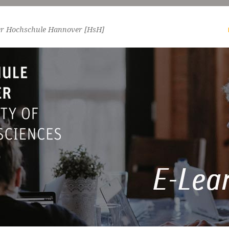
er Hochschule Hannover [HsH]