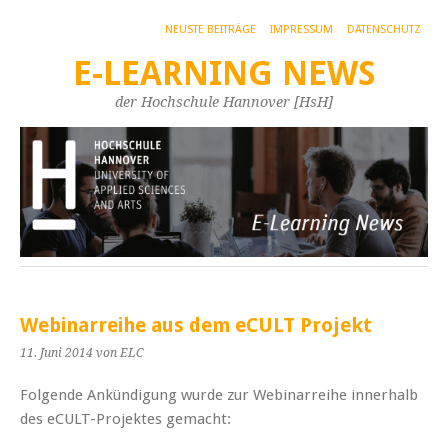
NEUSTE BEITRÄGE
IMPRESSUM
DATENSCHUTZ
E-LEARNING NEWS
der Hochschule Hannover [HsH]
Webinarreihe aus dem eCULT Projekt
11. Juni 2014
von ELC
Folgende Ankündigung wurde zur Webinarreihe innerhalb
des eCULT-Projektes gemacht: