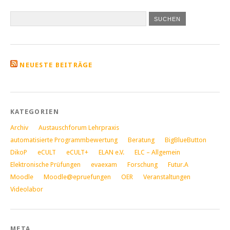
NEUESTE BEITRÄGE
KATEGORIEN
Archiv
Austauschforum Lehrpraxis
automatisierte Programmbewertung
Beratung
BigBlueButton
DikoP
eCULT
eCULT+
ELAN e.V.
ELC – Allgemein
Elektronische Prüfungen
evaexam
Forschung
Futur.A
Moodle
Moodle@epruefungen
OER
Veranstaltungen
Videolabor
META