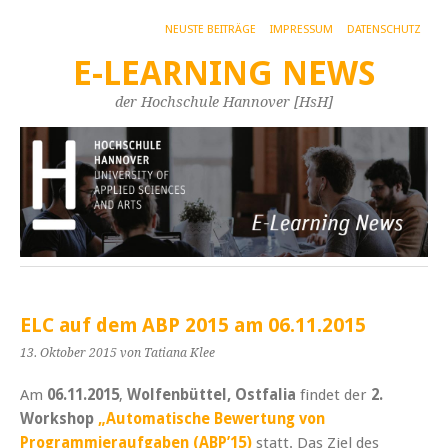
NEUSTE BEITRÄGE
IMPRESSUM
DATENSCHUTZ
E-LEARNING NEWS
der Hochschule Hannover [HsH]
ELC auf dem ABP 2015 am 06.11.2015
13. Oktober 2015
von Tatiana Klee
Am
06.11.2015
,
Wolfenbüttel, Ostfalia
findet der
2.
Workshop
„Automatische Bewertung von
Programmieraufgaben (ABP’15)
statt. Das Ziel des