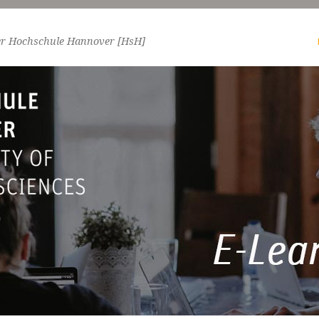
er Hochschule Hannover [HsH]