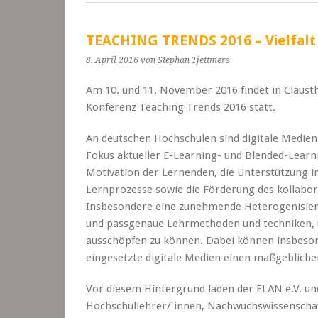
TEACHING TRENDS 2016 – Vielfalt 
8. April 2016
von Stephan Tjettmers
Am
10. und 11. November 2016
findet in Claust
Konferenz
Teaching Trends 2016
statt.
An deutschen Hochschulen sind digitale Medien 
Fokus aktueller E-Learning- und Blended-Learni
Motivation der Lernenden, die Unterstützung in
Lernprozesse sowie die Förderung des kollabor
Insbesondere eine zunehmende Heterogenisier
und passgenaue Lehrmethoden und techniken, um
ausschöpfen zu können. Dabei können insbesonde
eingesetzte digitale Medien einen maßgeblichen
Vor diesem Hintergrund laden der ELAN e.V. und
Hochschullehrer/ innen, Nachwuchswissenschaf