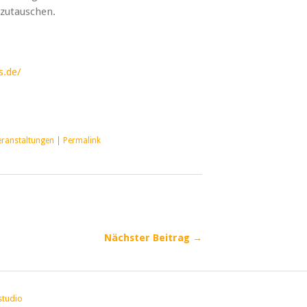
zutauschen.
s.de/
eranstaltungen
|
Permalink
Nächster Beitrag →
studio