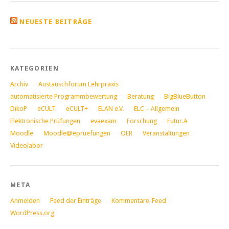
NEUESTE BEITRÄGE
KATEGORIEN
Archiv
Austauschforum Lehrpraxis
automatisierte Programmbewertung
Beratung
BigBlueButton
DikoP
eCULT
eCULT+
ELAN e.V.
ELC – Allgemein
Elektronische Prüfungen
evaexam
Forschung
Futur.A
Moodle
Moodle@epruefungen
OER
Veranstaltungen
Videolabor
META
Anmelden
Feed der Einträge
Kommentare-Feed
WordPress.org