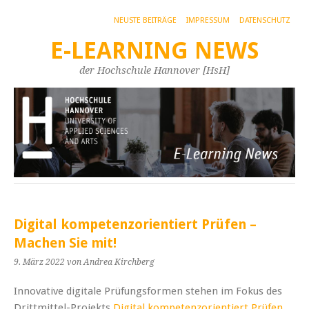
NEUSTE BEITRÄGE
IMPRESSUM
DATENSCHUTZ
E-LEARNING NEWS
der Hochschule Hannover [HsH]
Digital kompetenzorientiert Prüfen –
Machen Sie mit!
9. März 2022
von Andrea Kirchberg
Innovative digitale Prüfungsformen stehen im Fokus des
Drittmittel-Projekts
Digital kompetenzorientiert Prüfen