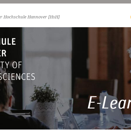
er Hochschule Hannover [HsH]