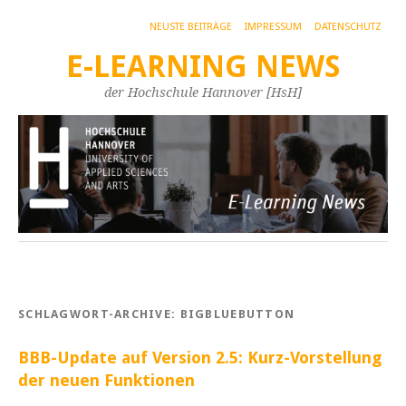
NEUSTE BEITRÄGE
IMPRESSUM
DATENSCHUTZ
E-LEARNING NEWS
der Hochschule Hannover [HsH]
SCHLAGWORT-ARCHIVE:
BIGBLUEBUTTON
BBB-Update auf Version 2.5: Kurz-Vorstellung
der neuen Funktionen