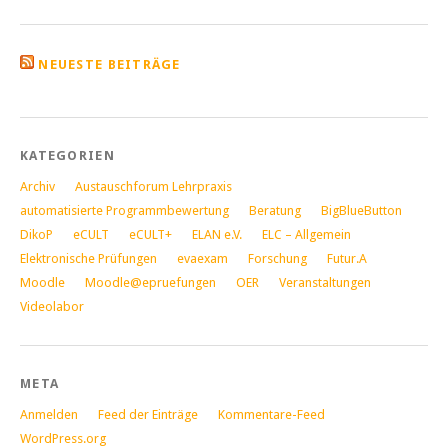
NEUESTE BEITRÄGE
KATEGORIEN
Archiv
Austauschforum Lehrpraxis
automatisierte Programmbewertung
Beratung
BigBlueButton
DikoP
eCULT
eCULT+
ELAN e.V.
ELC – Allgemein
Elektronische Prüfungen
evaexam
Forschung
Futur.A
Moodle
Moodle@epruefungen
OER
Veranstaltungen
Videolabor
META
Anmelden
Feed der Einträge
Kommentare-Feed
WordPress.org