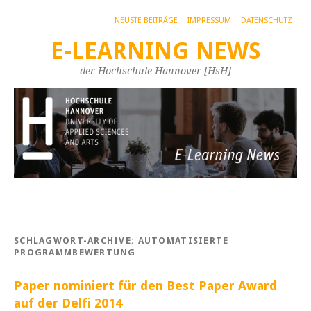
NEUSTE BEITRÄGE
IMPRESSUM
DATENSCHUTZ
E-LEARNING NEWS
der Hochschule Hannover [HsH]
SCHLAGWORT-ARCHIVE:
AUTOMATISIERTE
PROGRAMMBEWERTUNG
Paper nominiert für den Best Paper Award
auf der Delfi 2014