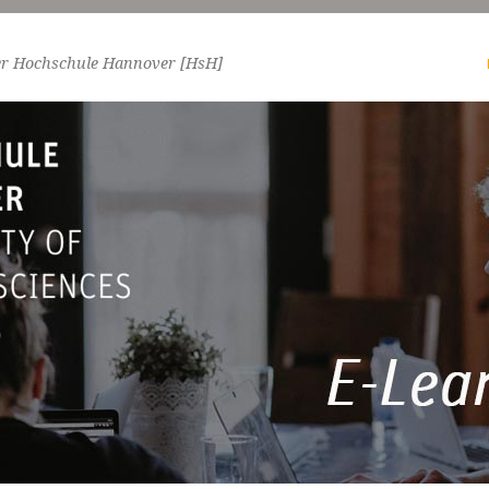
er Hochschule Hannover [HsH]