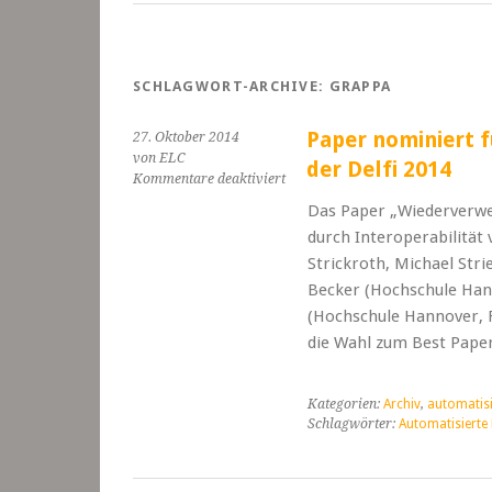
SCHLAGWORT-ARCHIVE:
GRAPPA
Paper nominiert 
27. Oktober 2014
von ELC
der Delfi 2014
für
Kommentare deaktiviert
Paper
Das Paper „Wiederverw
nominiert
durch Interoperabilitä
für
den
Strickroth, Michael Stri
Best
Becker (Hochschule Hann
Paper
(Hochschule Hannover, Fa
Award
die Wahl zum Best Pap
auf
der
Delfi
Kategorien:
Archiv
,
automatis
2014
Schlagwörter:
Automatisiert