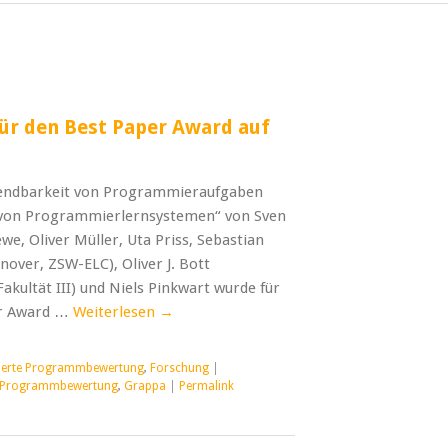
für den Best Paper Award auf
endbarkeit von Programmieraufgaben
t von Programmierlernsystemen“ von Sven
ewe, Oliver Müller, Uta Priss, Sebastian
over, ZSW-ELC), Oliver J. Bott
kultät III) und Niels Pinkwart wurde für
er Award …
Weiterlesen
→
ierte Programmbewertung
,
Forschung
|
e Programmbewertung
,
Grappa
|
Permalink