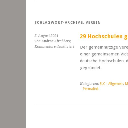
SCHLAGWORT-ARCHIVE:
VEREIN
29 Hochschulen g
5. August 2021
von Andrea Kirchberg
für
Kommentare deaktiviert
Der gemeinnützige Vere
29
einer gemeinsamen Video
Hochschulen
deutsche Hochschulen, 
gründen
gegründet.
Moodle-
Verein
Kategorien:
ELC - Allgemein
,
M
|
Permalink