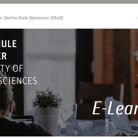
er Hochschule Hannover [HsH]