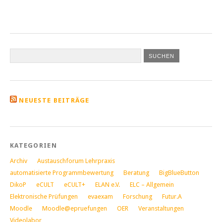
NEUESTE BEITRÄGE
KATEGORIEN
Archiv
Austauschforum Lehrpraxis
automatisierte Programmbewertung
Beratung
BigBlueButton
DikoP
eCULT
eCULT+
ELAN e.V.
ELC – Allgemein
Elektronische Prüfungen
evaexam
Forschung
Futur.A
Moodle
Moodle@epruefungen
OER
Veranstaltungen
Videolabor