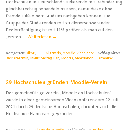
Hochschulen in Deutschland Studierende mit Behinderung
gleichberechtig behandeln müssen, damit diese ohne
fremde Hilfe einem Studium nachgehen können. Die
Gruppe der Studierenden mit studienerschwerender
Beeinträchtigung ist mit 11% größer als man auf den
„ersten …
Weiterlesen
→
Kategorien:
DikoP
,
ELC - Allgemein
,
Moodle
,
Videolabor
| Schlagwörter:
Barrierearmut
,
Inklusionstag_Hsh
,
Moodle
,
Videolabor
|
Permalink
29 Hochschulen gründen Moodle-Verein
Der gemeinnützige Verein „Moodle an Hochschulen“
wurde in einer gemeinsamen Videokonferenz am 22. Juli
2021 durch 29 deutsche Hochschulen, darunter auch die
Hochschule Hannover, gegründet.
Kategorien:
ELC - Allgemein
,
Moodle
| Schlagwörter:
Hochschulen
,